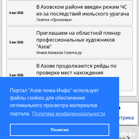
В Азовском районе введен режим ЧС
из-за последствий июльского урагана
6 авг 2026
Газета «Приазовье»
Приглашаем на областной пленэр
профессиональных художников
5 авг 2026
"Азов"
Новая Азовская Газета.ру
В Азове продолжаются рейды по
проверке мест нахождения
5 авг 2026
несовершеннолетних
Газета «Приазовье»
Портал "Азов-точка-Инфо" использует
файлы cookies для обеспечения
оптимального просмотра материалов
Статистика
портала.
Политика конфиденциальности
Понятно
© 2000-2026 Азов-точка-Инфо
раньше
позже