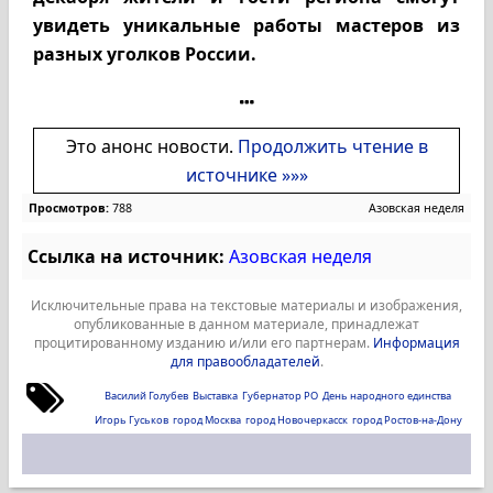
увидеть уникальные работы мастеров из
разных уголков России.
Это анонс новости.
Продолжить чтение в
источнике »»»
Просмотров:
788
Азовская неделя
Ссылка на источник:
Азовская неделя
Исключительные права на текстовые материалы и изображения,
опубликованные в данном материале, принадлежат
процитированному изданию и/или его партнерам.
Информация
для правообладателей
.
Василий Голубев
Выставка
Губернатор РО
День народного единства
Игорь Гуськов
город Москва
город Новочеркасск
город Ростов-на-Дону