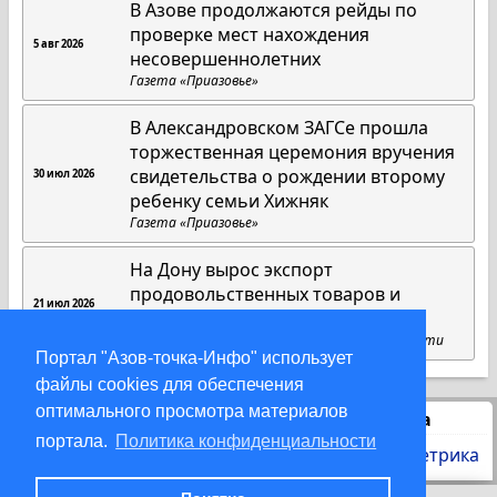
В Азове продолжаются рейды по
проверке мест нахождения
5 авг 2026
несовершеннолетних
Газета «Приазовье»
В Александровском ЗАГСе прошла
торжественная церемония вручения
свидетельства о рождении второму
30 июл 2026
ребенку семьи Хижняк
Газета «Приазовье»
На Дону вырос экспорт
продовольственных товаров и
21 июл 2026
химической продукции
Пресс-служба губернатора Ростовской области
Портал "Азов-точка-Инфо" использует
файлы cookies для обеспечения
оптимального просмотра материалов
Статистика
портала.
Политика конфиденциальности