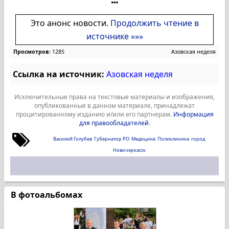
Это анонс новости.
Продолжить чтение в
источнике »»»
Просмотров:
1285
Азовская неделя
Ссылка на источник:
Азовская неделя
Исключительные права на текстовые материалы и изображения,
опубликованные в данном материале, принадлежат
процитированному изданию и/или его партнерам.
Информация
для правообладателей
.
Василий Голубев
Губернатор РО
Медицина
Поликлиника
город
Новочеркасск
В фотоальбомах