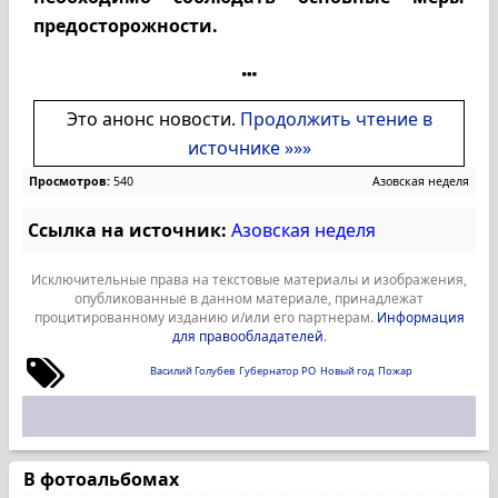
предосторожности.
Это анонс новости.
Продолжить чтение в
источнике »»»
Просмотров:
540
Азовская неделя
Ссылка на источник:
Азовская неделя
Исключительные права на текстовые материалы и изображения,
опубликованные в данном материале, принадлежат
процитированному изданию и/или его партнерам.
Информация
для правообладателей
.
Василий Голубев
Губернатор РО
Новый год
Пожар
В фотоальбомах