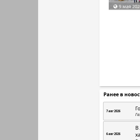
9 мая 202
Ранее в ново
Г
7 авг 2026
Га
В
х
6 авг 2026