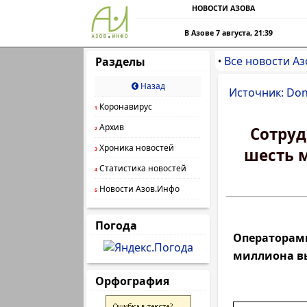
НОВОСТИ АЗОВА
В Азове 7 августа, 21:39
Все новости Аз
Разделы
•
Назад
Источник: Do
Коронавирус
1
Архив
Сотруд
2
Хроника новостей
шесть м
3
Статистика новостей
4
Новости Азов.Инфо
5
Погода
Операторам
миллиона вы
Орфография