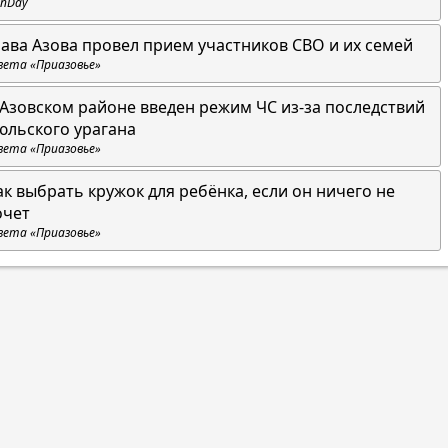
nDay
лава Азова провел прием участников СВО и их семей
зета «Приазовье»
 Азовском районе введен режим ЧС из-за последствий
юльского урагана
зета «Приазовье»
ак выбрать кружок для ребёнка, если он ничего не
очет
зета «Приазовье»