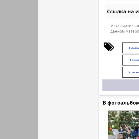
Ссылка на 
Исключительны
данном матери
Гуман
Специ
Чрезвы
В фотоальбо