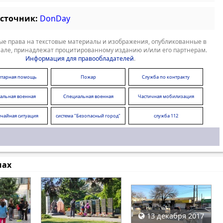
источник:
DonDay
е права на текстовые материалы и изображения, опубликованные в
але, принадлежат процитированному изданию и/или его партнерам.
Информация для правообладателей
.
итарная помощь
Пожар
Служба по контракту
альная военная
Специальная военная
Частичная мобилизация
операция
операция
чайная ситуация
система "Безопасный город"
служба 112
мах
13 декабря 2017