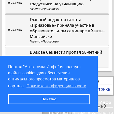
градусники на утилизацию
31 июл 2026
Газета «Приазовье»
Главный редактор газеты
«Приазовье» приняла участие в
образовательном семинаре в Ханты-
31 июл 2026
Мансийске
Газета «Приазовье»
В Азове без вести пропал 58-летний
мужчина
30 июл 2026
DonDay
Портал "Азов-точка-Инфо" использует
файлы cookies для обеспечения
оптимального просмотра материалов
Статистика
портала.
Политика конфиденциальности
Понятно
© 2000-2026 Азов-точка-Инфо
раньше
позже
Политика конфиденциальности