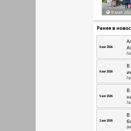
9 мая 202
Ранее в ново
А
А
6 авг 2026
Га
В
и
6 авг 2026
Га
В
н
5 авг 2026
Га
В
б
2 авг 2026
Do