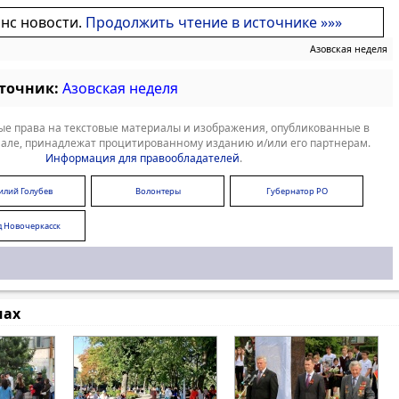
онс новости.
Продолжить чтение в источнике »»»
Азовская неделя
сточник:
Азовская неделя
е права на текстовые материалы и изображения, опубликованные в
але, принадлежат процитированному изданию и/или его партнерам.
Информация для правообладателей
.
илий Голубев
Волонтеры
Губернатор РО
д Новочеркасск
мах