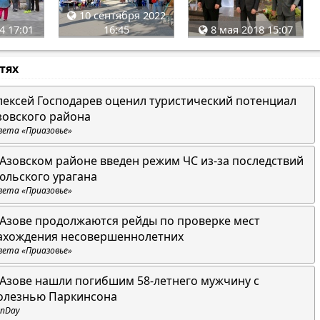
10 сентября 2022
4 17:01
16:45
8 мая 2018 15:07
стях
лексей Господарев оценил туристический потенциал
зовского района
зета «Приазовье»
 Азовском районе введен режим ЧС из-за последствий
юльского урагана
зета «Приазовье»
 Азове продолжаются рейды по проверке мест
ахождения несовершеннолетних
зета «Приазовье»
 Азове нашли погибшим 58-летнего мужчину с
олезнью Паркинсона
nDay