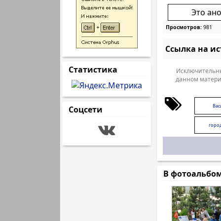
Это ан
Просмотров:
981
Ссылка на и
Статистика
Исключительны
данном матери
Вас
Соцсети
горо
В фотоальбо