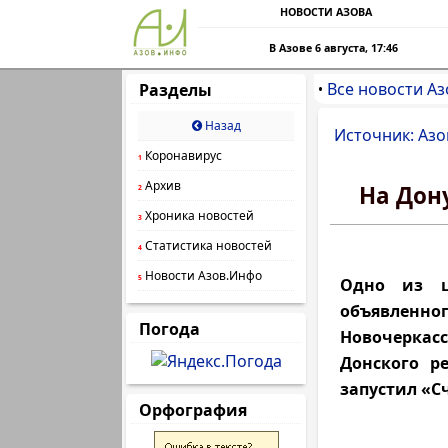
НОВОСТИ АЗОВА
В Азове 6 августа, 17:46
Все новости Аз
Разделы
•
Назад
Источник: Азо
Коронавирус
1
Архив
На Дон
2
Хроника новостей
3
Статистика новостей
4
Новости Азов.Инфо
5
Одно из ц
объявленног
Погода
Новочеркас
Донского р
запустил «С
Орфография