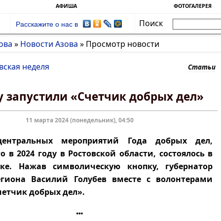
АФИША
ФОТОГАЛЕРЕЯ
Поиск
Расскажите о нас в
ова
»
Новости Азова
»
Просмотр новости
вская неделя
Статьи
у запустили «Счетчик добрых дел»
11 марта 2024 (понедельник), 04:50
ентральных мероприятий Года добрых дел,
о в 2024 году в Ростовской области, состоялось в
ске. Нажав символическую кнопку, губернатор
егиона Василий Голубев вместе с волонтерами
четчик добрых дел».