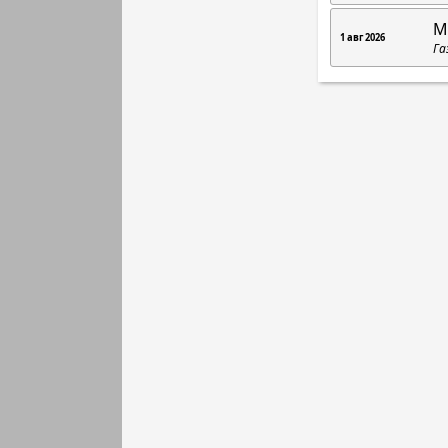
М
1 авг 2026
Га