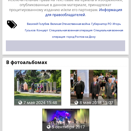
опубликованные в данном материале, принадлежат
процитированному изданию и/или его партнерам.
Информация
для правообладателей
.
Василий Голубев
Великая Отечественная война
Губернатор РО
Игорь
Гуськов
Концерт
Специальная военная операция
Специальная военная
операция
город Ростов-на-Дону
В фотоальбомах
7 мая 2024 15:48
8 мая 2018 15:07
5 сентября 2017