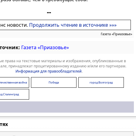
онс новости.
Продолжить чтение в источнике »»»
Газета «Приазовье»
сточник:
Газета «Приазовье»
е права на текстовые материалы и изображения, опубликованные в
але, принадлежат процитированному изданию и/или его партнерам.
Информация для правообладателей
.
течественная война
Победа
город Волгоград
од Сталинград
стях