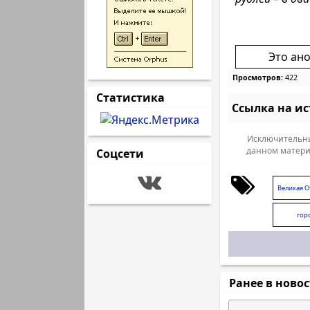
Это ан
Просмотров:
422
Статистика
Ссылка на и
Исключительны
данном матери
Соцсети
Великая О
гор
Ранее в ново