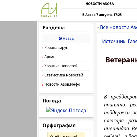
НОВОСТИ АЗОВА
В Азове 7 августа, 17:25
Все новости Аз
Разделы
•
Назад
Источник: Газ
Коронавирус
1
Архив
Ветеран
2
Хроника новостей
3
Статистика новостей
4
Новости Азов.Инфо
5
В преддвери
Погода
принято ре
поддержки в
Слюсаря ра
Орфография
инвалидов В
рублей – в дв