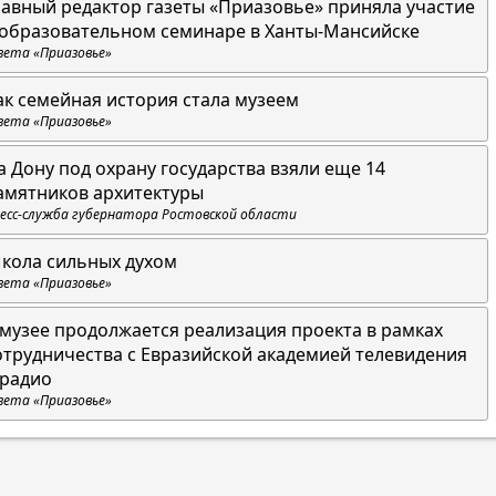
лавный редактор газеты «Приазовье» приняла участие
 образовательном семинаре в Ханты-Мансийске
зета «Приазовье»
ак семейная история стала музеем
зета «Приазовье»
а Дону под охрану государства взяли еще 14
амятников архитектуры
есс-служба губернатора Ростовской области
кола сильных духом
зета «Приазовье»
 музее продолжается реализация проекта в рамках
отрудничества с Евразийской академией телевидения
 радио
зета «Приазовье»