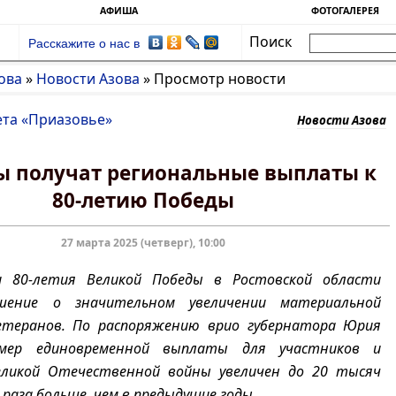
АФИША
ФОТОГАЛЕРЕЯ
Поиск
Расскажите о нас в
ова
»
Новости Азова
»
Просмотр новости
ета «Приазовье»
Новости Азова
ы получат региональные выплаты к
80-летию Победы
27 марта 2025 (четверг), 10:00
и 80-летия Великой Победы в Ростовской области
шение о значительном увеличении материальной
етеранов. По распоряжению врио губернатора Юрия
змер единовременной выплаты для участников и
еликой Отечественной войны увеличен до 20 тысяч
а раза больше, чем в предыдущие годы.