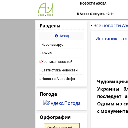
НОВОСТИ АЗОВА
В Азове 6 августа, 12:11
Все новости Аз
Разделы
•
Назад
Источник: Газ
Коронавирус
1
Архив
2
Хроника новостей
3
Статистика новостей
4
Новости Азов.Инфо
5
Чудовищны
Украины, б
Погода
последует 
Одним из си
с монумента
Орфография