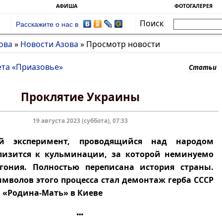
АФИША
ФОТОГАЛЕРЕЯ
Поиск
Расскажите о нас в
ова
»
Новости Азова
»
Просмотр новости
ета «Приазовье»
Статьи
Проклятие Украины
19 августа 2023 (суббота), 07:33
й эксперимент, проводящийся над народом
лизится к кульминации, за которой неминуемо
агония. Полностью переписана история страны.
мволов этого процесса стал демонтаж герба СССР
 «Родина-Мать» в Киеве