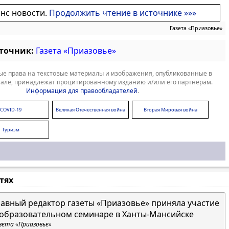
онс новости.
Продолжить чтение в источнике »»»
Газета «Приазовье»
сточник:
Газета «Приазовье»
е права на текстовые материалы и изображения, опубликованные в
але, принадлежат процитированному изданию и/или его партнерам.
Информация для правообладателей
.
COVID-19
Великая Отечественная война
Вторая Мировая война
Туризм
стях
лавный редактор газеты «Приазовье» приняла участие
 образовательном семинаре в Ханты-Мансийске
зета «Приазовье»