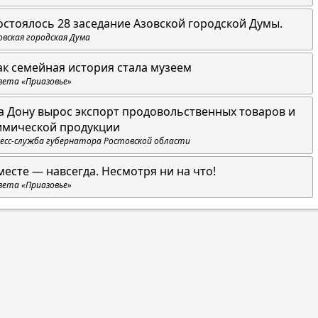
остоялось 28 заседание Азовской городской Думы.
овская городская Дума
ак семейная история стала музеем
зета «Приазовье»
а Дону вырос экспорт продовольственных товаров и
имической продукции
есс-служба губернатора Ростовской области
месте — навсегда. Несмотря ни на что!
зета «Приазовье»