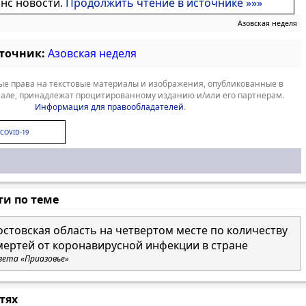
онс новости.
Продолжить чтение в источнике »»»
Азовская неделя
сточник:
Азовская неделя
е права на текстовые материалы и изображения, опубликованные в
але, принадлежат процитированному изданию и/или его партнерам.
Информация для правообладателей
.
COVID-19
ти по теме
остовская область на четвертом месте по количеству
мертей от коронавирусной инфекции в стране
зета «Приазовье»
стях