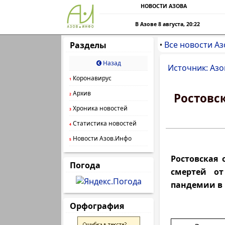
НОВОСТИ АЗОВА
В Азове 8 августа, 20:22
Все новости Аз
Разделы
•
Назад
Источник: Азо
Коронавирус
1
Архив
Ростовск
2
Хроника новостей
3
Статистика новостей
4
Новости Азов.Инфо
5
Ростовская 
Погода
смертей от
пандемии в 
Орфография