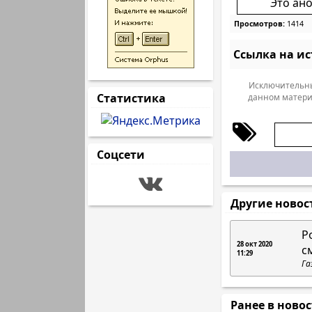
Это ан
Просмотров:
1414
Ссылка на и
Исключительны
Статистика
данном матери
Соцсети
Другие новос
Р
28 окт 2020
с
11:29
Га
Ранее в ново