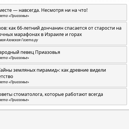
месте — навсегда. Несмотря ни на что!
зета «Приазовье»
зов: как 66-летний дончанин спасается от старости на
очных марафонах в Израиле и горах
вая Азовская Газета.ру
ародный певец Приазовья
зета «Приазовье»
Тайны земляных пирамид»: как древние видели
етство
зета «Приазовье»
оветы стоматолога, которые работают всегда
зета «Приазовье»