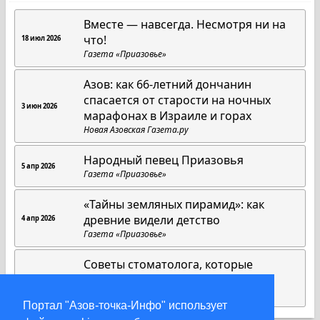
Вместе — навсегда. Несмотря ни на
что!
18 июл 2026
Газета «Приазовье»
Азов: как 66-летний дончанин
спасается от старости на ночных
3 июн 2026
марафонах в Израиле и горах
Новая Азовская Газета.ру
Народный певец Приазовья
5 апр 2026
Газета «Приазовье»
«Тайны земляных пирамид»: как
древние видели детство
4 апр 2026
Газета «Приазовье»
Советы стоматолога, которые
работают всегда
1 апр 2026
Газета «Приазовье»
Портал "Азов-точка-Инфо" использует