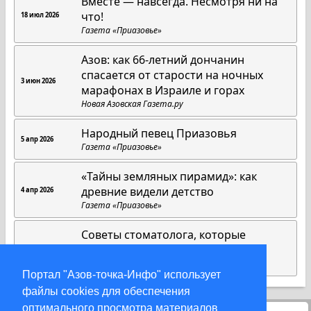
Вместе — навсегда. Несмотря ни на
что!
18 июл 2026
Газета «Приазовье»
Азов: как 66-летний дончанин
спасается от старости на ночных
3 июн 2026
марафонах в Израиле и горах
Новая Азовская Газета.ру
Народный певец Приазовья
5 апр 2026
Газета «Приазовье»
«Тайны земляных пирамид»: как
древние видели детство
4 апр 2026
Газета «Приазовье»
Советы стоматолога, которые
работают всегда
1 апр 2026
Газета «Приазовье»
Портал "Азов-точка-Инфо" использует
файлы cookies для обеспечения
оптимального просмотра материалов