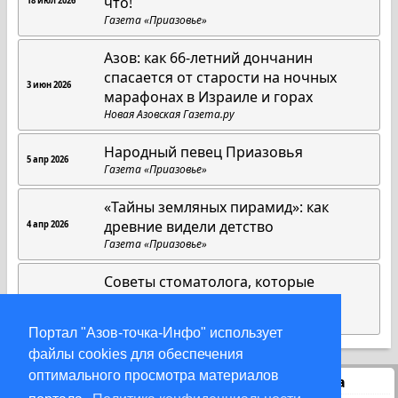
что!
18 июл 2026
Газета «Приазовье»
Азов: как 66-летний дончанин
спасается от старости на ночных
3 июн 2026
марафонах в Израиле и горах
Новая Азовская Газета.ру
Народный певец Приазовья
5 апр 2026
Газета «Приазовье»
«Тайны земляных пирамид»: как
древние видели детство
4 апр 2026
Газета «Приазовье»
Советы стоматолога, которые
работают всегда
1 апр 2026
Газета «Приазовье»
Портал "Азов-точка-Инфо" использует
файлы cookies для обеспечения
оптимального просмотра материалов
Статистика