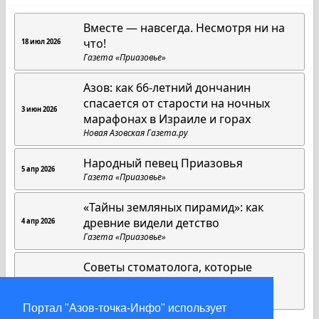
Вместе — навсегда. Несмотря ни на
что!
18 июл 2026
Газета «Приазовье»
Азов: как 66-летний дончанин
спасается от старости на ночных
3 июн 2026
марафонах в Израиле и горах
Новая Азовская Газета.ру
Народный певец Приазовья
5 апр 2026
Газета «Приазовье»
«Тайны земляных пирамид»: как
древние видели детство
4 апр 2026
Газета «Приазовье»
Советы стоматолога, которые
работают всегда
1 апр 2026
Газета «Приазовье»
Портал "Азов-точка-Инфо" использует