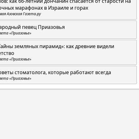
зов: как 66-летний дончанин спасается от старости на
очных марафонах в Израиле и горах
вая Азовская Газета.ру
ародный певец Приазовья
зета «Приазовье»
Тайны земляных пирамид»: как древние видели
етство
зета «Приазовье»
оветы стоматолога, которые работают всегда
зета «Приазовье»