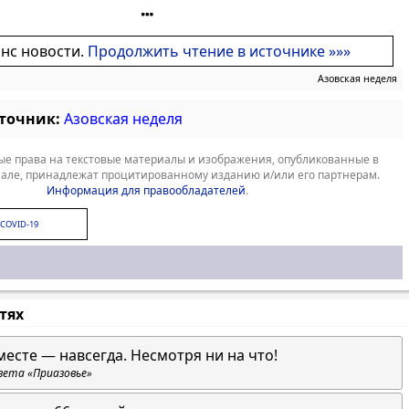
онс новости.
Продолжить чтение в источнике »»»
Азовская неделя
сточник:
Азовская неделя
е права на текстовые материалы и изображения, опубликованные в
але, принадлежат процитированному изданию и/или его партнерам.
Информация для правообладателей
.
COVID-19
стях
месте — навсегда. Несмотря ни на что!
зета «Приазовье»