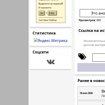
Это ан
Просмотров:
889
Ссылка на и
Статистика
Исключительны
данном матери
Соцсети
Ранее в ново
В
18 июл 2026
Га