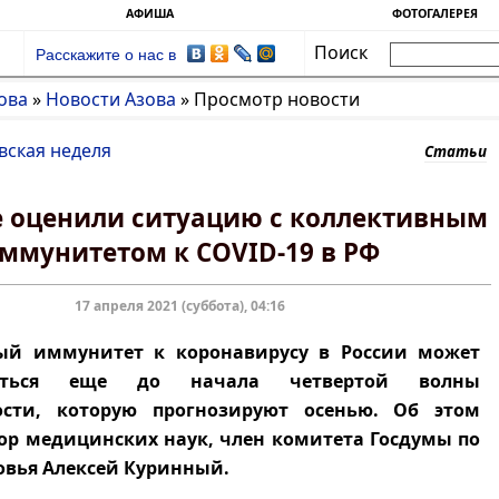
АФИША
ФОТОГАЛЕРЕЯ
Поиск
Расскажите о нас в
ова
»
Новости Азова
»
Просмотр новости
вская неделя
Статьи
е оценили ситуацию с коллективным
ммунитетом к COVID-19 в РФ
17 апреля 2021 (суббота), 04:16
ый иммунитет к коронавирусу в России может
ваться еще до начала четвертой волны
ости, которую прогнозируют осенью. Об этом
ор медицинских наук, член комитета Госдумы по
овья Алексей Куринный.