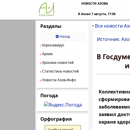
НОВОСТИ АЗОВА
В Азове 7 августа, 17:08
Все новости Аз
Разделы
•
Назад
Источник: Азо
Коронавирус
1
Архив
В Госдум
2
Хроника новостей
и
3
Статистика новостей
4
Новости Азов.Инфо
5
Коллективн
Погода
сформиро
заболеваем
заявил докт
Орфография
охране здор