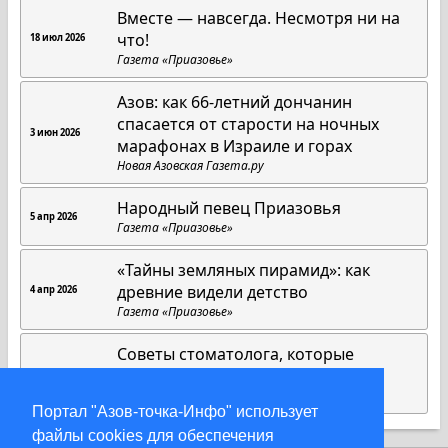
Вместе — навсегда. Несмотря ни на
что!
18 июл 2026
Газета «Приазовье»
Азов: как 66-летний дончанин
спасается от старости на ночных
3 июн 2026
марафонах в Израиле и горах
Новая Азовская Газета.ру
Народный певец Приазовья
5 апр 2026
Газета «Приазовье»
«Тайны земляных пирамид»: как
древние видели детство
4 апр 2026
Газета «Приазовье»
Советы стоматолога, которые
работают всегда
1 апр 2026
Газета «Приазовье»
Портал "Азов-точка-Инфо" использует
файлы cookies для обеспечения