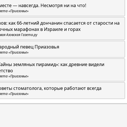
месте — навсегда. Несмотря ни на что!
зета «Приазовье»
зов: как 66-летний дончанин спасается от старости на
очных марафонах в Израиле и горах
вая Азовская Газета.ру
ародный певец Приазовья
зета «Приазовье»
Тайны земляных пирамид»: как древние видели
етство
зета «Приазовье»
оветы стоматолога, которые работают всегда
зета «Приазовье»