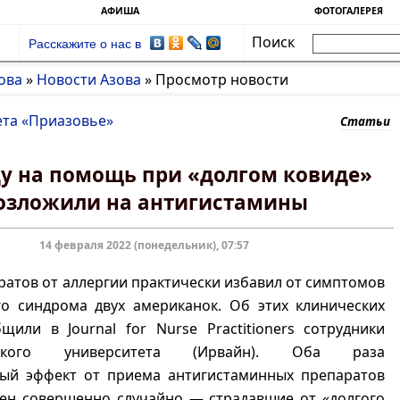
АФИША
ФОТОГАЛЕРЕЯ
Поиск
Расскажите о нас в
ова
»
Новости Азова
»
Просмотр новости
ета «Приазовье»
Статьи
у на помощь при «долгом ковиде»
озложили на антигистамины
14 февраля 2022 (понедельник), 07:57
атов от аллергии практически избавил от симптомов
го синдрома двух американок. Об этих клинических
щили в Journal for Nurse Practitioners сотрудники
йского университета (Ирвайн). Оба раза
ый эффект от приема антигистаминных препаратов
ен совершенно случайно — страдавшие от «долгого