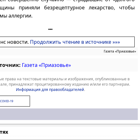
щины приняли безрецептурное лекарство, чтобы
мы аллергии.
онс новости.
Продолжить чтение в источнике »»»
Газета «Приазовье»
сточник:
Газета «Приазовье»
е права на текстовые материалы и изображения, опубликованные в
але, принадлежат процитированному изданию и/или его партнерам.
Информация для правообладателей
.
COVID-19
стях