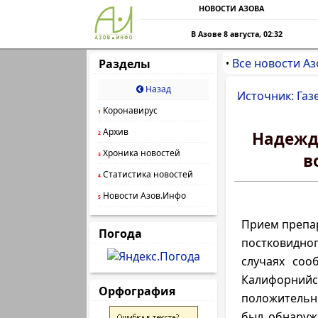
НОВОСТИ АЗОВА
В Азове 8 августа, 02:32
Все новости Аз
Разделы
•
Назад
Источник: Газ
Коронавирус
1
Архив
Надежд
2
Хроника новостей
в
3
Статистика новостей
4
Новости Азов.Инфо
5
Прием препар
Погода
постковидно
случаях сооб
Калифорни
Орфография
положительн
был обнаруж