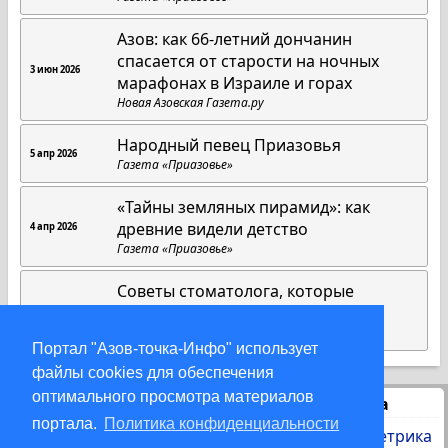
Азов: как 66-летний дончанин
спасается от старости на ночных
3 июн 2026
марафонах в Израиле и горах
Новая Азовская Газета.ру
Народный певец Приазовья
5 апр 2026
Газета «Приазовье»
«Тайны земляных пирамид»: как
древние видели детство
4 апр 2026
Газета «Приазовье»
Советы стоматолога, которые
работают всегда
1 апр 2026
Газета «Приазовье»
Портал "Азов-точка-Инфо" использует
файлы cookies для обеспечения
оптимального просмотра материалов
Статистика
портала.
Политика конфиденциальности