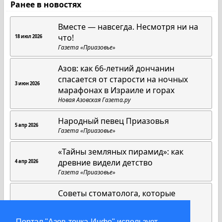
Ранее в новостях
Вместе — навсегда. Несмотря ни на
что!
18 июл 2026
Газета «Приазовье»
Азов: как 66-летний дончанин
спасается от старости на ночных
3 июн 2026
марафонах в Израиле и горах
Новая Азовская Газета.ру
Народный певец Приазовья
5 апр 2026
Газета «Приазовье»
«Тайны земляных пирамид»: как
древние видели детство
4 апр 2026
Газета «Приазовье»
Советы стоматолога, которые
работают всегда
1 апр 2026
Газета «Приазовье»
Портал "Азов-точка-Инфо" использует