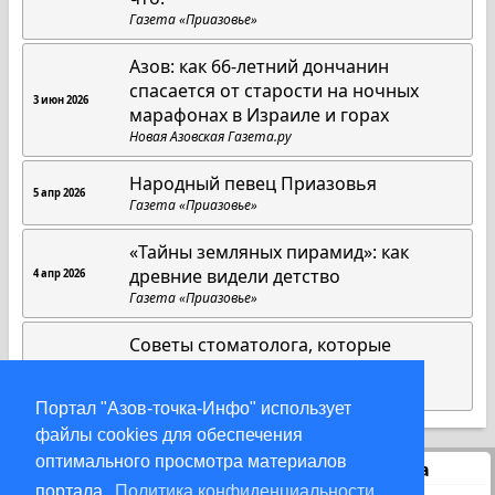
Газета «Приазовье»
Азов: как 66-летний дончанин
спасается от старости на ночных
3 июн 2026
марафонах в Израиле и горах
Новая Азовская Газета.ру
Народный певец Приазовья
5 апр 2026
Газета «Приазовье»
«Тайны земляных пирамид»: как
древние видели детство
4 апр 2026
Газета «Приазовье»
Советы стоматолога, которые
работают всегда
1 апр 2026
Газета «Приазовье»
Портал "Азов-точка-Инфо" использует
файлы cookies для обеспечения
оптимального просмотра материалов
Статистика
портала.
Политика конфиденциальности