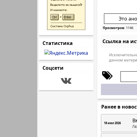
Это ан
Просмотров:
1146
Ссылка на и
Статистика
Исключительны
данном матери
Соцсети
Ранее в ново
В
18 июл 2026
Га