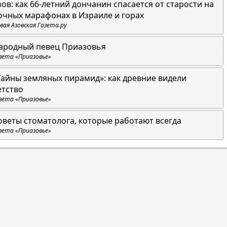
зов: как 66-летний дончанин спасается от старости на
очных марафонах в Израиле и горах
вая Азовская Газета.ру
ародный певец Приазовья
зета «Приазовье»
Тайны земляных пирамид»: как древние видели
етство
зета «Приазовье»
оветы стоматолога, которые работают всегда
зета «Приазовье»