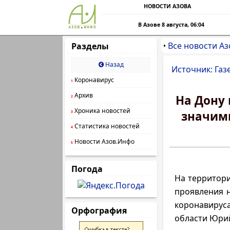
НОВОСТИ АЗОВА
В Азове 8 августа, 06:04
Все новости Аз
Разделы
•
Назад
Источник: Газ
Коронавирус
1
Архив
На Дону 
2
Хроника новостей
значим
3
Статистика новостей
4
Новости Азов.Инфо
5
Погода
На территори
проявления 
коронавирус
Орфография
области Юрий