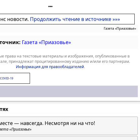
онс новости.
Продолжить чтение в источнике »»»
Газета «Приазовье»
сточник:
Газета «Приазовье»
е права на текстовые материалы и изображения, опубликованные в
але, принадлежат процитированному изданию и/или его партнерам.
Информация для правообладателей
.
COVID-19
стях
месте — навсегда. Несмотря ни на что!
зета «Приазовье»