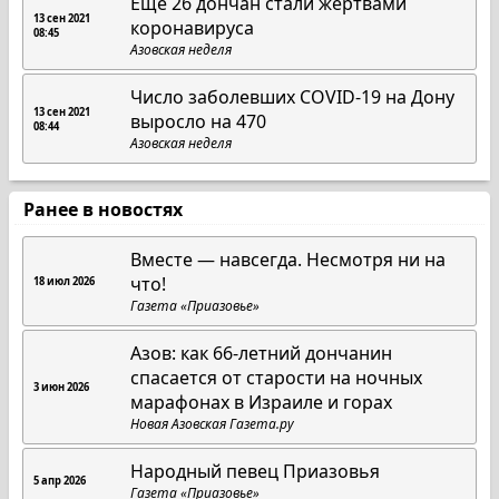
Еще 26 дончан стали жертвами
13 сен 2021
коронавируса
08:45
Азовская неделя
Число заболевших COVID-19 на Дону
13 сен 2021
выросло на 470
08:44
Азовская неделя
Ранее в новостях
Вместе — навсегда. Несмотря ни на
что!
18 июл 2026
Газета «Приазовье»
Азов: как 66-летний дончанин
спасается от старости на ночных
3 июн 2026
марафонах в Израиле и горах
Новая Азовская Газета.ру
Народный певец Приазовья
5 апр 2026
Газета «Приазовье»