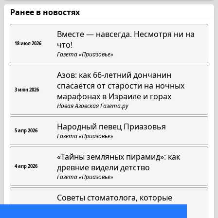
Ранее в новостях
Вместе — навсегда. Несмотря ни на
что!
18 июл 2026
Газета «Приазовье»
Азов: как 66-летний дончанин
спасается от старости на ночных
3 июн 2026
марафонах в Израиле и горах
Новая Азовская Газета.ру
Народный певец Приазовья
5 апр 2026
Газета «Приазовье»
«Тайны земляных пирамид»: как
древние видели детство
4 апр 2026
Газета «Приазовье»
Советы стоматолога, которые
работают всегда
1 апр 2026
Газета «Приазовье»