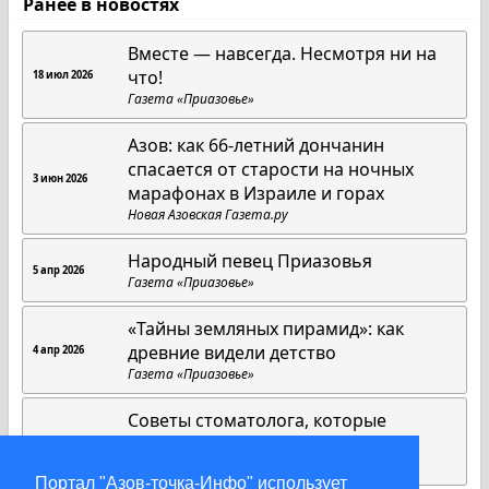
Ранее в новостях
Вместе — навсегда. Несмотря ни на
что!
18 июл 2026
Газета «Приазовье»
Азов: как 66-летний дончанин
спасается от старости на ночных
3 июн 2026
марафонах в Израиле и горах
Новая Азовская Газета.ру
Народный певец Приазовья
5 апр 2026
Газета «Приазовье»
«Тайны земляных пирамид»: как
древние видели детство
4 апр 2026
Газета «Приазовье»
Советы стоматолога, которые
работают всегда
1 апр 2026
Газета «Приазовье»
Портал "Азов-точка-Инфо" использует