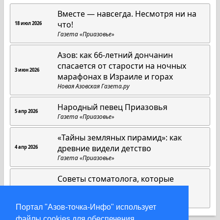
Вместе — навсегда. Несмотря ни на
что!
18 июл 2026
Газета «Приазовье»
Азов: как 66-летний дончанин
спасается от старости на ночных
3 июн 2026
марафонах в Израиле и горах
Новая Азовская Газета.ру
Народный певец Приазовья
5 апр 2026
Газета «Приазовье»
«Тайны земляных пирамид»: как
древние видели детство
4 апр 2026
Газета «Приазовье»
Советы стоматолога, которые
работают всегда
1 апр 2026
Газета «Приазовье»
Портал "Азов-точка-Инфо" использует
файлы cookies для обеспечения