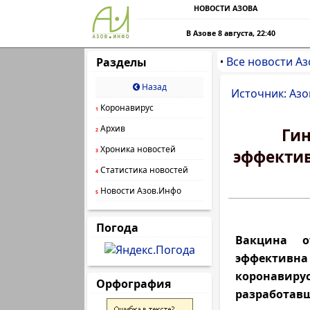
НОВОСТИ АЗОВА
В Азове 8 августа, 22:40
Все новости Аз
Разделы
•
Назад
Источник: Азо
Коронавирус
1
Архив
Гин
2
Хроника новостей
эффектив
3
Статистика новостей
4
Новости Азов.Инфо
5
Погода
Вакцина о
эффективн
коронавирус
Орфография
разработавш