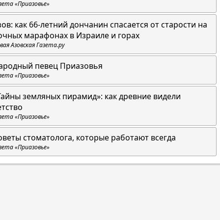
зета «Приазовье»
зов: как 66-летний дончанин спасается от старости на
очных марафонах в Израиле и горах
вая Азовская Газета.ру
ародный певец Приазовья
зета «Приазовье»
Тайны земляных пирамид»: как древние видели
етство
зета «Приазовье»
оветы стоматолога, которые работают всегда
зета «Приазовье»