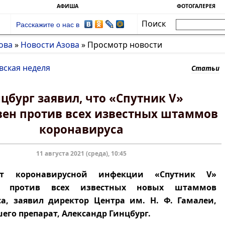
АФИША
ФОТОГАЛЕРЕЯ
Поиск
Расскажите о нас в
ова
»
Новости Азова
»
Просмотр новости
вская неделя
Статьи
цбург заявил, что «Спутник V»
ен против всех известных штаммов
коронавируса
11 августа 2021 (среда), 10:45
т коронавирусной инфекции «Спутник V»
а против всех известных новых штаммов
а, заявил директор Центра им. Н. Ф. Гамалеи,
его препарат, Александр Гинцбург.