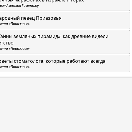
вая Азовская Газета.ру
ародный певец Приазовья
зета «Приазовье»
Тайны земляных пирамид»: как древние видели
етство
зета «Приазовье»
оветы стоматолога, которые работают всегда
зета «Приазовье»