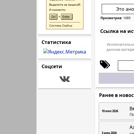
Это ан
Просмотров:
1089
Ссылка на и
Статистика
Исключительны
данном матери
Соцсети
Ранее в ново
В
18 июл 2026
Га
А
н
3 июн 2026