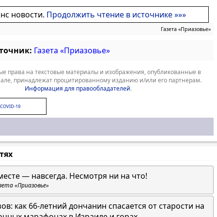
онс новости.
Продолжить чтение в источнике »»»
Газета «Приазовье»
сточник:
Газета «Приазовье»
е права на текстовые материалы и изображения, опубликованные в
але, принадлежат процитированному изданию и/или его партнерам.
Информация для правообладателей
.
COVID-19
стях
месте — навсегда. Несмотря ни на что!
зета «Приазовье»
зов: как 66-летний дончанин спасается от старости на
очных марафонах в Израиле и горах