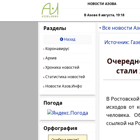
НОВОСТИ АЗОВА
В Азове 8 августа, 19:18
Все новости Аз
Разделы
•
Назад
Источник: Газ
Коронавирус
1
Архив
Очередно
2
Хроника новостей
стали
3
Статистика новостей
4
Новости Азов.Инфо
5
В Ростовской
Погода
исходов от к
человека. О
ссылкой на Р
Орфография