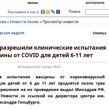
АФИША
ФОТОГАЛЕРЕЯ
Поиск
Расскажите о нас в
ова
»
Новости Азова
»
Просмотр новости
вская неделя
Статьи
 разрешили клинические испытания
ины от COVID для детей 6-11 лет
26 января 2022 (среда), 05:01
ие испытания вакцины от коронавирусной
ля детей от 6 до 11 лет продлятся около трех
зрешение на их проведение выдал Минздрав РФ,
Новости со ссылкой на директора центра им.
ксандра Гинцбурга.