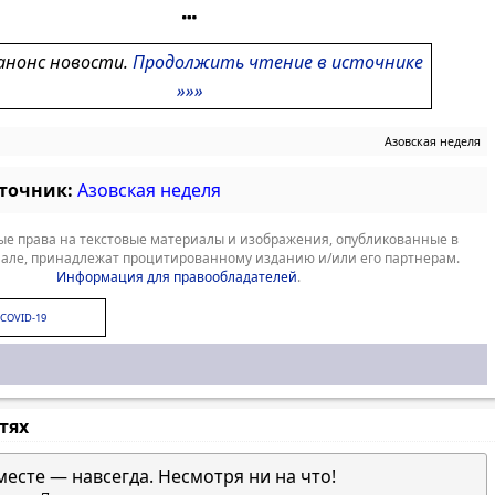
анонс новости.
Продолжить чтение в источнике
»»»
Азовская неделя
сточник:
Азовская неделя
е права на текстовые материалы и изображения, опубликованные в
але, принадлежат процитированному изданию и/или его партнерам.
Информация для правообладателей
.
COVID-19
стях
месте — навсегда. Несмотря ни на что!