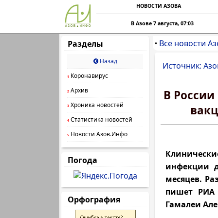
НОВОСТИ АЗОВА
В Азове 7 августа, 07:03
Все новости Аз
Разделы
•
Назад
Источник: Азо
Коронавирус
1
Архив
В России
2
Хроника новостей
вакц
3
Статистика новостей
4
Новости Азов.Инфо
5
Клиническ
Погода
инфекции д
месяцев. Ра
пишет РИА 
Орфография
Гамалеи Але