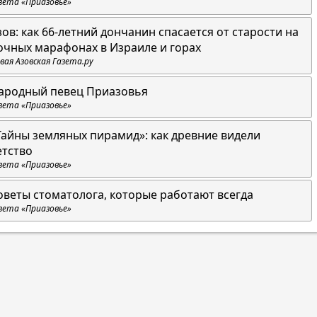
зета «Приазовье»
зов: как 66-летний дончанин спасается от старости на
очных марафонах в Израиле и горах
вая Азовская Газета.ру
ародный певец Приазовья
зета «Приазовье»
Тайны земляных пирамид»: как древние видели
етство
зета «Приазовье»
оветы стоматолога, которые работают всегда
зета «Приазовье»