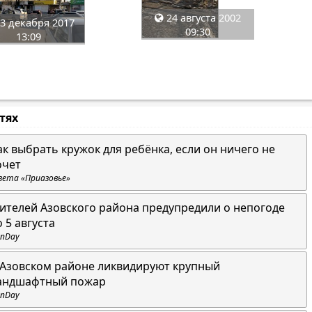
24 августа 2002
3 декабря 2017
09:30
13:09
стях
ак выбрать кружок для ребёнка, если он ничего не
очет
зета «Приазовье»
ителей Азовского района предупредили о непогоде
о 5 августа
nDay
 Азовском районе ликвидируют крупный
андшафтный пожар
nDay