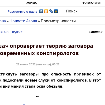
АФИША
ФОТОГАЛЕРЕЯ
Поиск
Расскажите о нас в
ова
»
Новости Азова
»
Просмотр новости
вская неделя
Статьи
а» опровергает теорию заговора
современных конспирологов
22 июля 2022 (пятница), 05:22
стихнуть заговоры про опасность прививок от
к подоспели новые слухи от конспирологов. В этот
м внимания стала оспа обезьян.