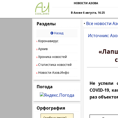
НОВОСТИ АЗОВА
В Азове 6 августа, 16:25
Все новости Аз
Разделы
•
Назад
Источник: Азо
Коронавирус
1
Архив
«Лапш
2
Хроника новостей
3
Статистика новостей
4
Новости Азов.Инфо
5
Не успели 
Погода
COVID-19, ка
раз объекто
Орфография