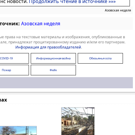
онс новости.
Продолжить чтение в источнике »»»
Азовская неделя
сточник:
Азовская неделя
е права на текстовые материалы и изображения, опубликованные в
але, принадлежат процитированному изданию и/или его партнерам.
Информация для правообладателей
.
COVID-19
Информационная война
Обезьянья оспа
Пожар
Фейк
мах