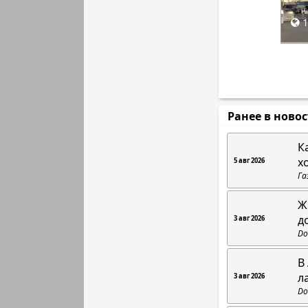
1
Ранее в ново
К
х
5 авг 2026
Га
Ж
д
3 авг 2026
Do
В
л
3 авг 2026
Do