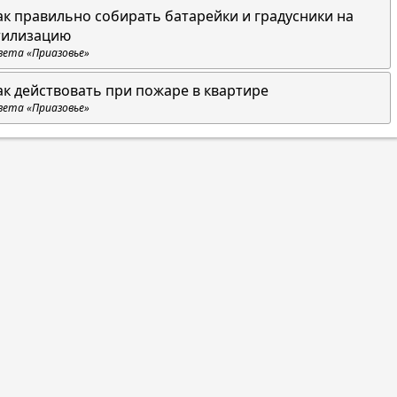
ак правильно собирать батарейки и градусники на
тилизацию
зета «Приазовье»
ак действовать при пожаре в квартире
зета «Приазовье»