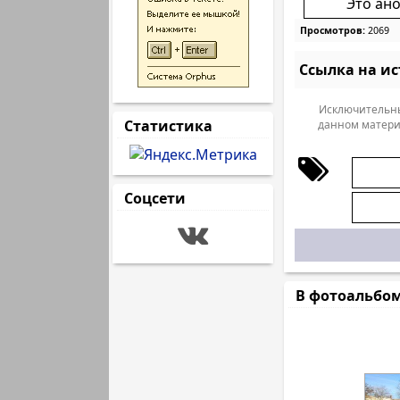
Это ан
Просмотров:
2069
Ссылка на и
Исключительны
Статистика
данном матери
Соцсети
В фотоальбо