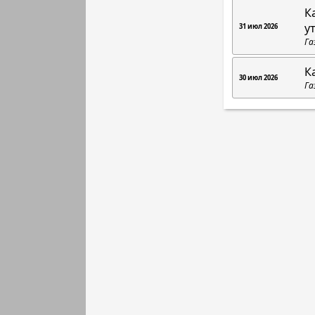
К
у
31 июл 2026
Га
К
30 июл 2026
Га