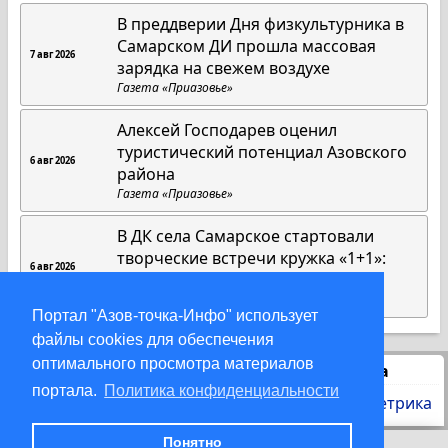
В преддверии Дня физкультурника в
Самарском ДИ прошла массовая
7 авг 2026
зарядка на свежем воздухе
Газета «Приазовье»
Алексей Господарев оценил
туристический потенциал Азовского
6 авг 2026
района
Газета «Приазовье»
В ДК села Самарское стартовали
творческие встречи кружка «1+1»:
6 авг 2026
инклюзия без границ
Газета «Приазовье»
Портал "Азов-точка-Инфо" использует
файлы cookies для обеспечения
оптимального просмотра материалов
Статистика
портала.
Политика конфиденциальности
Понятно