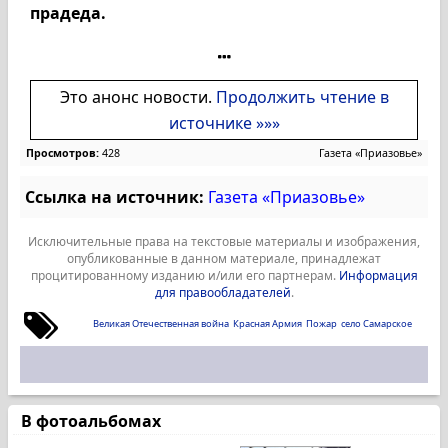
прадеда.
Это анонс новости.
Продолжить чтение в
источнике »»»
Просмотров:
428
Газета «Приазовье»
Ссылка на источник:
Газета «Приазовье»
Исключительные права на текстовые материалы и изображения,
опубликованные в данном материале, принадлежат
процитированному изданию и/или его партнерам.
Информация
для правообладателей
.
Великая Отечественная война
Красная Армия
Пожар
село Самарское
В фотоальбомах