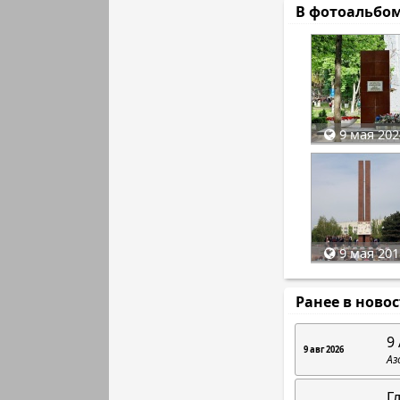
В фотоальбо
9 мая 202
9 мая 201
Ранее в ново
9 
9 авг 2026
Аз
Г