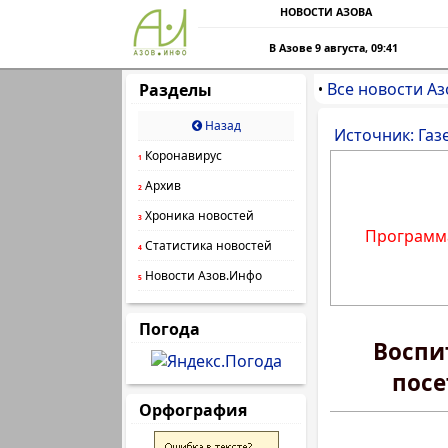
НОВОСТИ АЗОВА
В Азове 9 августа, 09:41
Все новости Аз
Разделы
•
Назад
Источник: Газ
Коронавирус
1
Архив
2
Хроника новостей
3
Программа
Статистика новостей
4
Новости Азов.Инфо
5
Погода
Воспи
посе
Орфография