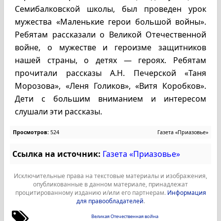
Семибалковской школы, был проведен урок
мужества «Маленькие герои большой войны».
Ребятам рассказали о Великой Отечественной
войне, о мужестве и героизме защитников
нашей страны, о детях — героях. Ребятам
прочитали рассказы А.Н. Печерской «Таня
Морозова», «Леня Голиков», «Витя Коробков».
Дети с большим вниманием и интересом
слушали эти рассказы.
Просмотров:
524
Газета «Приазовье»
Ссылка на источник:
Газета «Приазовье»
Исключительные права на текстовые материалы и изображения,
опубликованные в данном материале, принадлежат
процитированному изданию и/или его партнерам.
Информация
для правообладателей
.
Великая Отечественная война