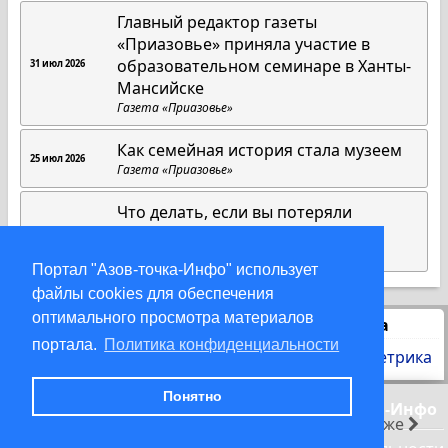
Главный редактор газеты
«Приазовье» приняла участие в
образовательном семинаре в Ханты-
31 июл 2026
Мансийске
Газета «Приазовье»
Как семейная история стала музеем
25 июл 2026
Газета «Приазовье»
Что делать, если вы потеряли
телефон: немедленные шаги
22 июл 2026
Газета «Приазовье»
Портал "Азов-точка-Инфо" использует
файлы cookies для обеспечения
оптимального просмотра материалов
Статистика
портала.
Политика конфиденциальности
Понятно
© 2000-2026 Азов-точка-Инфо
раньше
позже