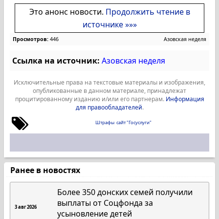
Это анонс новости.
Продолжить чтение в
источнике »»»
Просмотров:
446
Азовская неделя
Ссылка на источник:
Азовская неделя
Исключительные права на текстовые материалы и изображения,
опубликованные в данном материале, принадлежат
процитированному изданию и/или его партнерам.
Информация
для правообладателей
.
Штрафы
сайт "Госуслуги"
Ранее в новостях
Более 350 донских семей получили
выплаты от Соцфонда за
3 авг 2026
усыновление детей