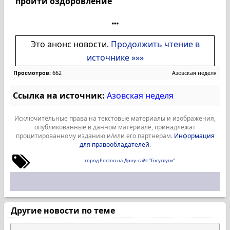
пройти оздоровление
Это анонс новости.
Продолжить чтение в
источнике »»»
Просмотров:
662
Азовская неделя
Ссылка на источник:
Азовская неделя
Исключительные права на текстовые материалы и изображения,
опубликованные в данном материале, принадлежат
процитированному изданию и/или его партнерам.
Информация
для правообладателей
.
город Ростов-на-Дону
сайт "Госуслуги"
Другие новости по теме