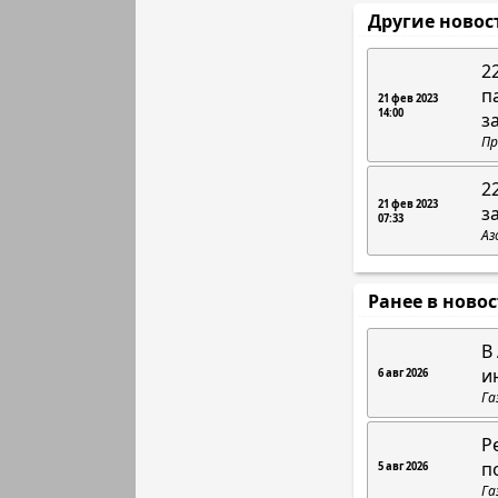
Другие новос
2
п
21 фев 2023
14:00
з
Пр
2
21 фев 2023
з
07:33
Аз
Ранее в ново
В
и
6 авг 2026
Га
Р
п
5 авг 2026
Га