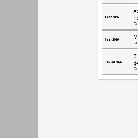
А
п
4 авг 2026
Га
М
1 авг 2026
Га
В
ф
31 июл 2026
Га