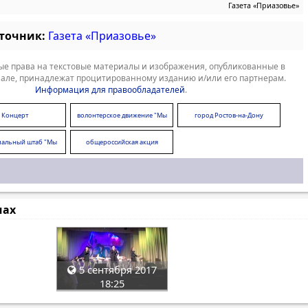
Газета «Приазовье»
сточник:
Газета «Приазовье»
е права на текстовые материалы и изображения, опубликованные в
але, принадлежат процитированному изданию и/или его партнерам.
Информация для правообладателей
.
Концерт
волонтерское движение "Мы
город Ростов-на-Дону
вместе!"
альный штаб "Мы
общероссийская акция
вместе"
"МыВместе"
мах
5 сентября 2017
18:25