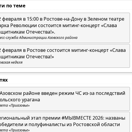
ти по теме
2 февраля в 15:00 в Ростове-на-Дону в Зеленом театре
арка Революции состоится митинг-концерт «Слава
ащитникам Отечества!».
есс-служба Администрации Азовского района
2 февраля в Ростове состоится митинг-концерт «Слава
ащитникам Отечества!»
овская неделя
стях
 Азовском районе введен режим ЧС из-за последствий
юльского урагана
зета «Приазовье»
егиональный этап премии #МЫВМЕСТЕ 2026: названы
обедители и полуфиналисты из Ростовской области
зета «Приазовье»