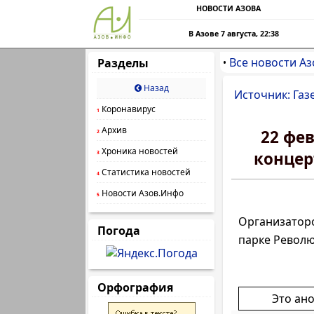
НОВОСТИ АЗОВА
В Азове 7 августа, 22:38
Все новости Аз
Разделы
•
Назад
Источник: Газ
Коронавирус
1
Архив
22 фев
2
Хроника новостей
концер
3
Статистика новостей
4
Новости Азов.Инфо
5
Организаторо
Погода
парке Револю
Орфография
Это ан