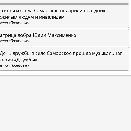
ртисты из села Самарское подарили праздник
ожилым людям и инвалидам
зета «Приазовье»
атрица добра Юлии Максименко
зета «Приазовье»
 День дружбы в селе Самарское прошла музыкальная
еерия «Дружбы»
зета «Приазовье»