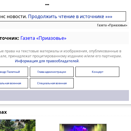
онс новости.
Продолжить чтение в источнике »»»
Газета «Приазовье»
сточник:
Газета «Приазовье»
е права на текстовые материалы и изображения, опубликованные в
але, принадлежат процитированному изданию и/или его партнерам.
Информация для правообладателей
.
сандр Палатный
Глава администрации
Концерт
альная военная
Специальная военная
операция
операция
мах