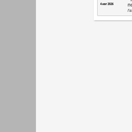
п
4 авг 2026
Га