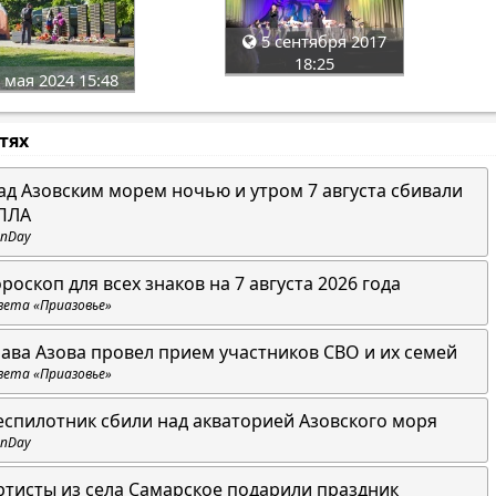
5 сентября 2017
18:25
 мая 2024 15:48
стях
ад Азовским морем ночью и утром 7 августа сбивали
ПЛА
nDay
ороскоп для всех знаков на 7 августа 2026 года
зета «Приазовье»
лава Азова провел прием участников СВО и их семей
зета «Приазовье»
еспилотник сбили над акваторией Азовского моря
nDay
ртисты из села Самарское подарили праздник