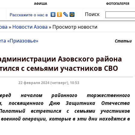
АФИША
ФОТОГАЛЕРЕЯ
Поиск
Расскажите о нас в
ова
»
Новости Азова
»
Просмотр новости
ета «Приазовье»
Статьи
администрации Азовского района
тился с семьями участников СВО
22 февраля 2024 (четверг), 10:53
еред началом районного торжественного
ия, посвященного Дню Защитника Отечества
Палатный встретился с семьями участников
 военной операции, которые в эти дни находятся в