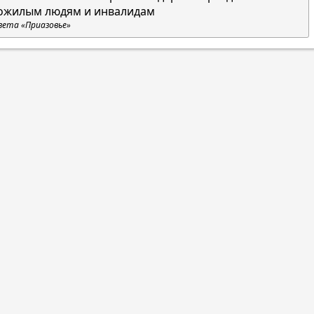
ожилым людям и инвалидам
зета «Приазовье»