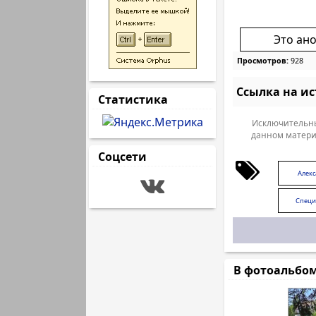
Это ан
Просмотров:
928
Ссылка на и
Статистика
Исключительны
данном матери
Соцсети
Алек
Специ
В фотоальбо