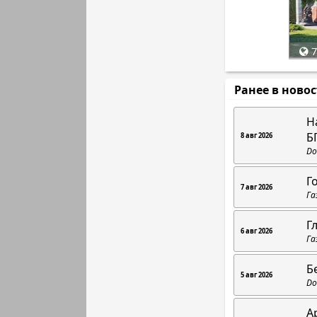
7
Ранее в ново
Н
Б
8 авг 2026
Do
Г
7 авг 2026
Га
Г
6 авг 2026
Га
Б
5 авг 2026
Do
А