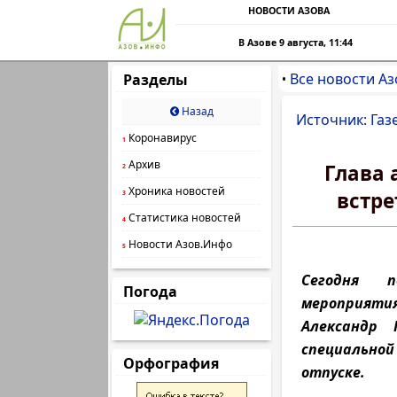
НОВОСТИ АЗОВА
В Азове 9 августа, 11:44
Все новости Аз
Разделы
•
Назад
Источник: Газ
Коронавирус
1
Архив
Глава 
2
Хроника новостей
встре
3
Статистика новостей
4
Новости Азов.Инфо
5
Сегодня п
Погода
мероприят
Александр 
специальной
Орфография
отпуске.