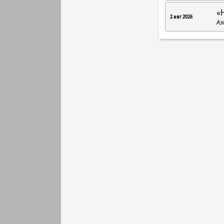
«
2 авг 2026
Аз