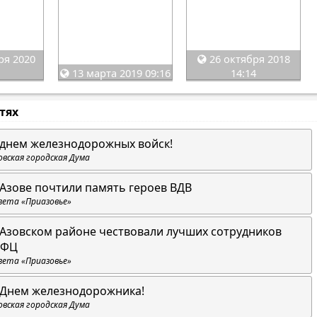
ря 2020
26 октября 2018
13 марта 2019 09:16
14:14
стях
 днем железнодорожных войск!
овская городская Дума
 Азове почтили память героев ВДВ
зета «Приазовье»
 Азовском районе чествовали лучших сотрудников
ФЦ
зета «Приазовье»
 Днем железнодорожника!
овская городская Дума