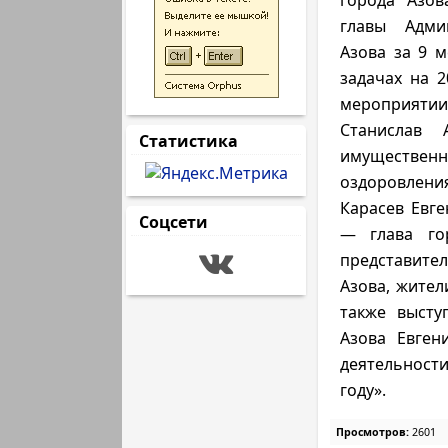
города Азов
главы Адми
Азова за 9 м
задачах на 2
мероприяти
Станислав 
Статистика
имуществе
оздоровлени
Карасев Евг
Соцсети
— глава гор
представител
Азова, жител
также высту
Азова Евген
деятельност
году».
Просмотров:
2601