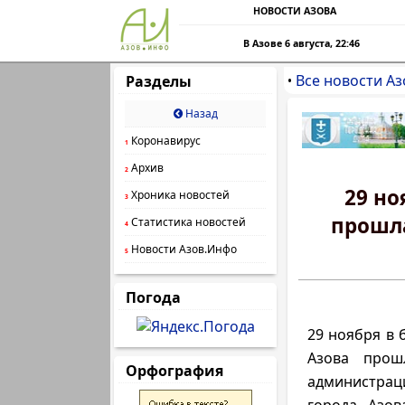
НОВОСТИ АЗОВА
В Азове 6 августа, 22:46
Все новости Аз
Разделы
•
Назад
Коронавирус
1
Архив
2
29 но
Хроника новостей
3
прошла
Статистика новостей
4
Новости Азов.Инфо
5
Погода
29 ноября в 
Азова прош
Орфография
администр