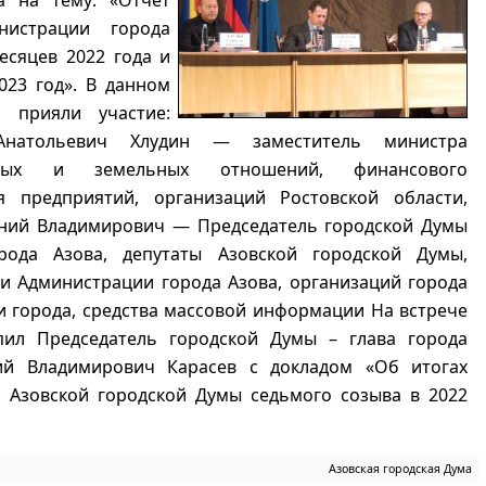
а на тему: «Отчет
нистрации города
есяцев 2022 года и
023 год». В данном
и прияли участие:
Анатольевич Хлудин — заместитель министра
нных и земельных отношений, финансового
я предприятий, организаций Ростовской области,
ений Владимирович — Председатель городской Думы
ода Азова, депутаты Азовской городской Думы,
и Администрации города Азова, организаций города
и города, средства массовой информации На встрече
пил Председатель городской Думы – глава города
ий Владимирович Карасев с докладом «Об итогах
и Азовской городской Думы седьмого созыва в 2022
Азовская городская Дума