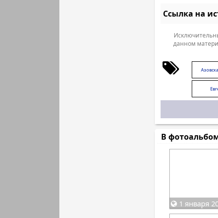
Ссылка на и
Исключительны
данном матери
Азовска
Евг
В фотоальбо
1 января 20