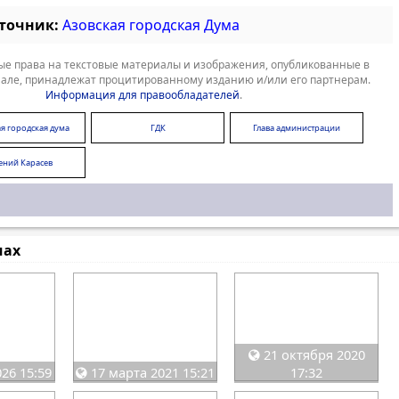
сточник:
Азовская городская Дума
е права на текстовые материалы и изображения, опубликованные в
але, принадлежат процитированному изданию и/или его партнерам.
Информация для правообладателей
.
я городская дума
ГДК
Глава администрации
ений Карасев
мах
21 октября 2020
26 15:59
17 марта 2021 15:21
17:32