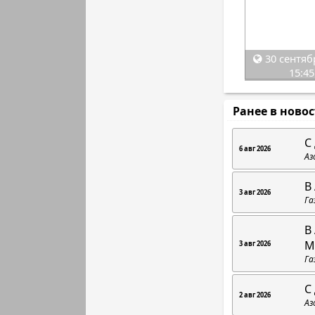
30 сентяб
15:45
Ранее в ново
С
6 авг 2026
Аз
В
3 авг 2026
Га
В
М
3 авг 2026
Га
С
2 авг 2026
Аз