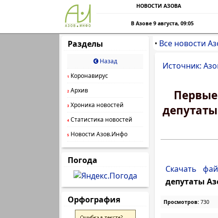
НОВОСТИ АЗОВА
В Азове 9 августа, 09:05
Все новости Аз
Разделы
•
Назад
Источник: Азо
Коронавирус
1
Архив
Первые
2
Хроника новостей
депутаты
3
Статистика новостей
4
Новости Азов.Инфо
5
Погода
Скачать фай
депутаты Аз
Орфография
Просмотров:
730