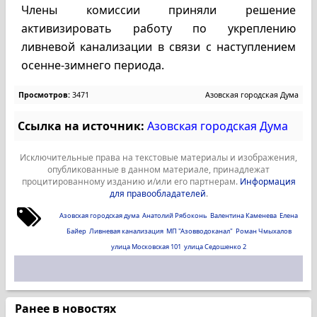
Члены комиссии приняли решение
активизировать работу по укреплению
ливневой канализации в связи с наступлением
осенне-зимнего периода.
Просмотров:
3471
Азовская городская Дума
Ссылка на источник:
Азовская городская Дума
Исключительные права на текстовые материалы и изображения,
опубликованные в данном материале, принадлежат
процитированному изданию и/или его партнерам.
Информация
для правообладателей
.
Азовская городская дума
Анатолий Рябоконь
Валентина Каменева
Елена
Байер
Ливневая канализация
МП "Азовводоканал"
Роман Чмыхалов
улица Московская 101
улица Седошенко 2
Ранее в новостях