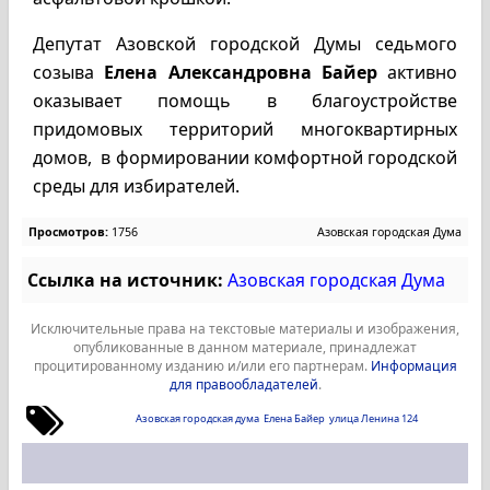
Депутат Азовской городской Думы седьмого
созыва
Елена Александровна Байер
активно
оказывает помощь в благоустройстве
придомовых территорий многоквартирных
домов, в формировании комфортной городской
среды для избирателей.
Просмотров:
1756
Азовская городская Дума
Ссылка на источник:
Азовская городская Дума
Исключительные права на текстовые материалы и изображения,
опубликованные в данном материале, принадлежат
процитированному изданию и/или его партнерам.
Информация
для правообладателей
.
Азовская городская дума
Елена Байер
улица Ленина 124