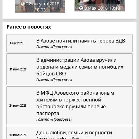
22 августа 2018
9 мая 2018 10:13
18:03
Ранее в новостях
В Азове почтили память героев ВДВ
3 авг 2026
Газета «Приазовье»
В администрации Азова вручили
ордена и медали семьям погибших
31 июл 2026
бойцов СВО
Газета «Приазовье»
В МФЦ Азовского района юным
жителям в торжественной
обстановке вручили первые
24 июл 2026
паспорта
Газета «Приазовье»
День любви, семьи и верности.
10 июл 2026
Азовская городская Дума