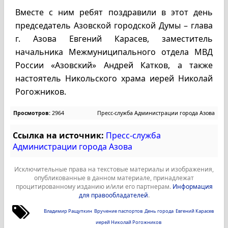
Вместе с ним ребят поздравили в этот день
председатель Азовской городской Думы – глава
г. Азова Евгений Карасев, заместитель
начальника Межмуниципального отдела МВД
России «Азовский» Андрей Катков, а также
настоятель Никольского храма иерей Николай
Рогожников.
Просмотров:
2964
Пресс-служба Администрации города Азова
Ссылка на источник:
Пресс-служба
Администрации города Азова
Исключительные права на текстовые материалы и изображения,
опубликованные в данном материале, принадлежат
процитированному изданию и/или его партнерам.
Информация
для правообладателей
.
Владимир Ращупкин
Вручение паспортов
День города
Евгений Карасев
иерей Николай Рогожников