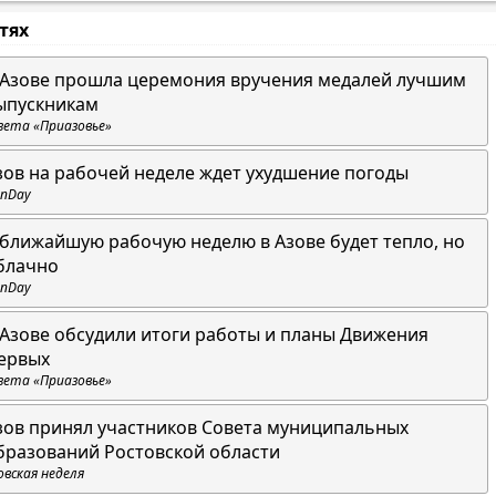
стях
 Азове прошла церемония вручения медалей лучшим
ыпускникам
зета «Приазовье»
зов на рабочей неделе ждет ухудшение погоды
nDay
 ближайшую рабочую неделю в Азове будет тепло, но
блачно
nDay
 Азове обсудили итоги работы и планы Движения
ервых
зета «Приазовье»
зов принял участников Совета муниципальных
бразований Ростовской области
овская неделя