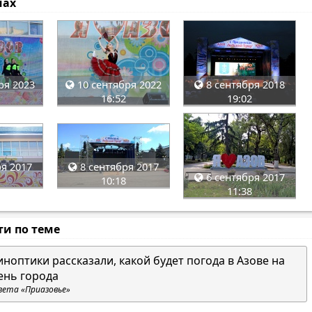
мах
ря 2023
10 сентября 2022
8 сентября 2018
16:52
19:02
я 2017
8 сентября 2017
6 сентября 2017
10:18
11:38
ти по теме
иноптики рассказали, какой будет погода в Азове на
ень города
зета «Приазовье»