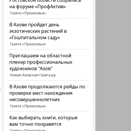
Ростовской области собралась
на форуме «ПрофАктив»
Газета «Приазовье»
В Азове пройдет день
экзотических растений в
«Гошпитальном саду»
Газета «Приазовье»
Приглашаем на областной
пленэр профессиональных
художников "Азов"
Новая Азовская Газета.ру
В Азове продолжаются рейды по
проверке мест нахождения
несовершеннолетних
Газета «Приазовье»
Как выбирать книги, которые
вам точно понравятся
Газета «Приазовье»