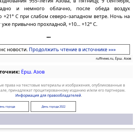
зднования 955–летия Азова, в пятницу, 9 сентября,
ладно и немного облачно, после обеда воздух
о +21° С при слабом северо–западном ветре. Ночь на
т уже привычно прохладной, +10… +12° С.
онс новости.
Продолжить чтение в источнике »»»
ruffnews.ru, Ёрш. Азов
сточник:
Ёрш. Азов
е права на текстовые материалы и изображения, опубликованные в
але, принадлежат процитированному изданию и/или его партнерам.
Информация для правообладателей
.
ень города
День города 2022