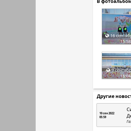
В фотоальбо
16 сентяб
15:58
9 сентябр
16:04
Другие новос
С
10 сен 2022
Д
05:59
Га