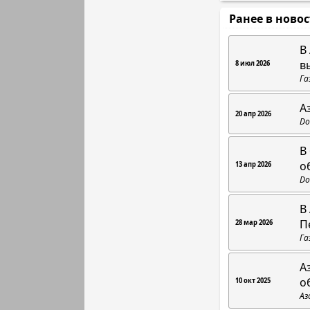
Ранее в ново
В
в
8 июл 2026
Га
А
20 апр 2026
Do
В
о
13 апр 2026
Do
В
П
28 мар 2026
Га
А
о
10 окт 2025
Аз