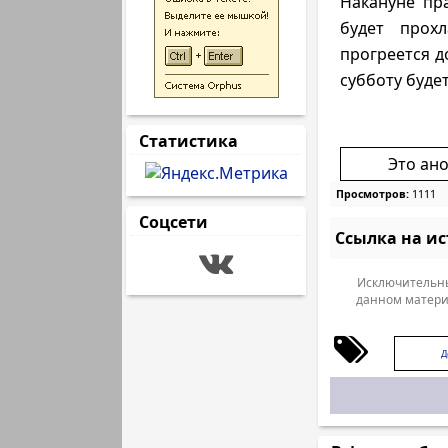
Накануне пра
будет прох
прогреется д
субботу буде
Статистика
Это ан
Просмотров:
1111
Соцсети
Ссылка на и
Исключительны
данном матери
Д