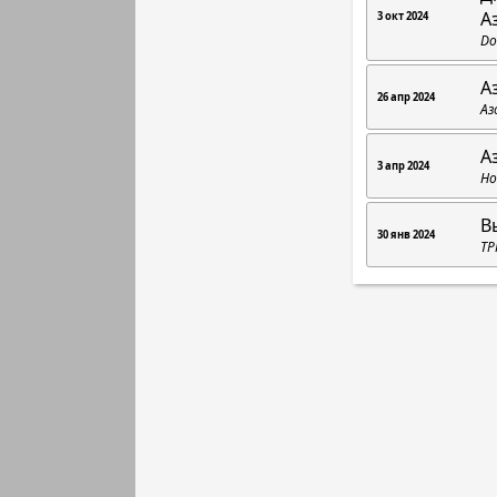
А
3 окт 2024
Do
А
26 апр 2024
Аз
А
3 апр 2024
Но
В
30 янв 2024
ТР