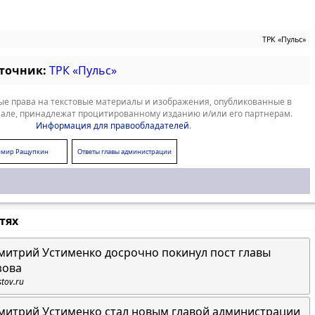
ТРК «Пульс»
сточник:
ТРК «Пульс»
е права на текстовые материалы и изображения, опубликованные в
але, принадлежат процитированному изданию и/или его партнерам.
Информация для правообладателей
.
имир Ращупкин
Ответы главы администрации
Азова
стях
митрий Устименко досрочно покинул пост главы
зова
stov.ru
митрий Устименко стал новым главой администрации