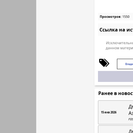
Просмотров:
1550
Ссылка на и
Исключительны
данном матери
Влад
Ранее в ново
Д
А
15 янв 2026
ro
Д