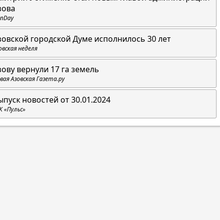
зова
nDay
зовской городской Думе исполнилось 30 лет
овская неделя
зову вернули 17 га земель
вая Азовская Газета.ру
ыпуск новостей от 30.01.2024
К «Пульс»