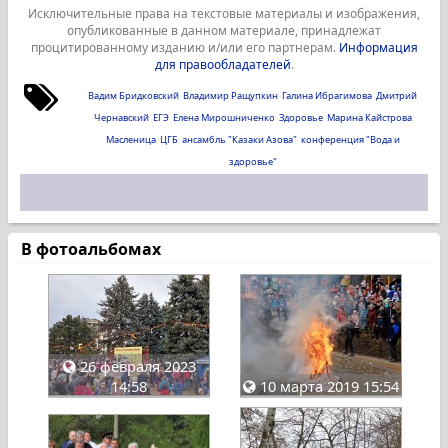
Исключительные права на текстовые материалы и изображения,
опубликованные в данном материале, принадлежат
процитированному изданию и/или его партнерам.
Информация
для правообладателей
.
Вадим Бридковский
Владимир Ращупкин
Галина Ибрагимова
Дмитрий
Чернавский
ЕГЭ
Елена Мирошниченко
Здоровье
Марина Кайстрова
Масленица
ЦГБ
ансамбль "Казаки Азова"
конференция "Вода и
здоровье"
В фотоальбомах
26 февраля 2023
14:58
10 марта 2019 15:54