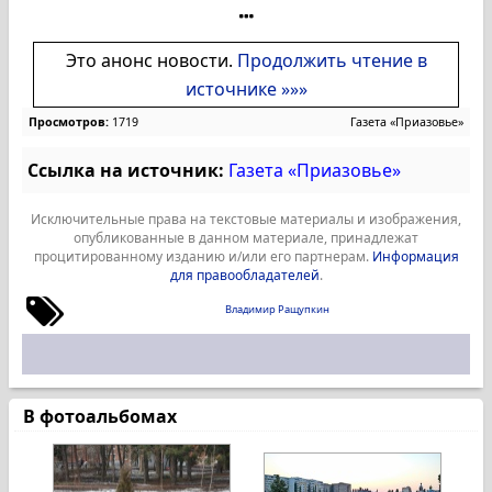
Это анонс новости.
Продолжить чтение в
источнике »»»
Просмотров:
1719
Газета «Приазовье»
Ссылка на источник:
Газета «Приазовье»
Исключительные права на текстовые материалы и изображения,
опубликованные в данном материале, принадлежат
процитированному изданию и/или его партнерам.
Информация
для правообладателей
.
Владимир Ращупкин
В фотоальбомах