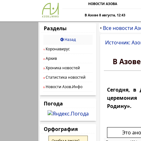
НОВОСТИ АЗОВА
В Азове 8 августа, 12:43
Все новости Аз
Разделы
•
Назад
Источник: Азо
Коронавирус
1
Архив
В Азов
2
Хроника новостей
3
Статистика новостей
4
Новости Азов.Инфо
5
Сегодня, в 
церемония 
Погода
Родину».
Орфография
Это ан