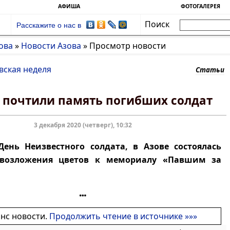
АФИША
ФОТОГАЛЕРЕЯ
Поиск
Расскажите о нас в
ова
»
Новости Азова
»
Просмотр новости
вская неделя
Статьи
е почтили память погибших солдат
3 декабря 2020 (четверг), 10:32
День Неизвестного солдата, в Азове состоялась
возложения цветов к мемориалу «Павшим за
онс новости.
Продолжить чтение в источнике »»»