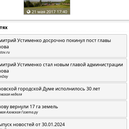
21 мая 2017 17:40
стях
митрий Устименко досрочно покинул пост главы
зова
stov.ru
митрий Устименко стал новым главой администрации
зова
nDay
зовской городской Думе исполнилось 30 лет
овская неделя
зову вернули 17 га земель
вая Азовская Газета.ру
ыпуск новостей от 30.01.2024