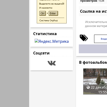
Просмотров:
1534
Ссылка на и
Исключительны
данном матери
Статистика
Влад
Соцсети
В фотоальбо
22 декабр
15:55