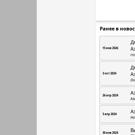
Ранее в ново
Д
А
15 янв 2026
ro
Д
А
3 окт 2024
Do
А
26 апр 2024
Аз
А
3 апр 2024
Но
В
30 янв 2024