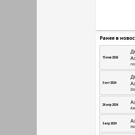
Ранее в ново
Д
А
15 янв 2026
ro
Д
А
3 окт 2024
Do
А
26 апр 2024
Аз
А
3 апр 2024
Но