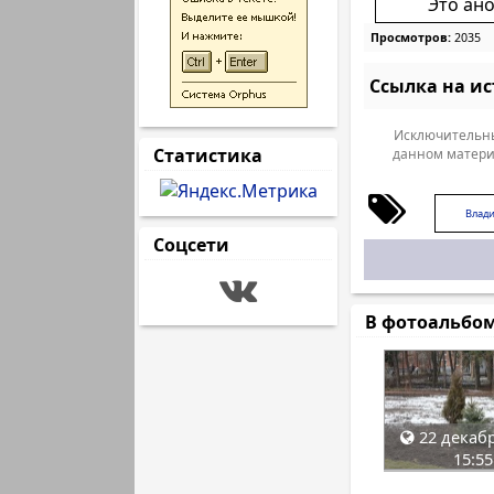
Это ан
Просмотров:
2035
Ссылка на и
Исключительны
Статистика
данном матери
Влад
Соцсети
В фотоальбо
22 декабр
15:55