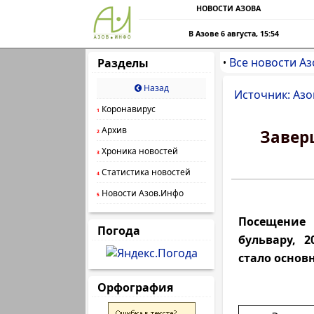
НОВОСТИ АЗОВА
В Азове 6 августа, 15:54
Все новости Аз
Разделы
•
Назад
Источник: Азо
Коронавирус
1
Архив
Завер
2
Хроника новостей
3
Статистика новостей
4
Новости Азов.Инфо
5
Посещение
Погода
бульвару, 
стало основ
Орфография