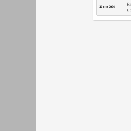
В
30 янв 2024
ТР