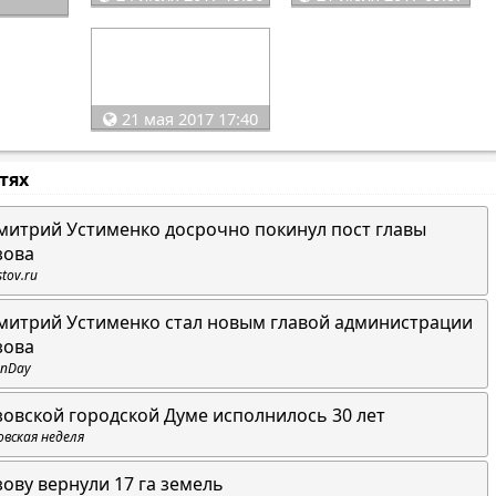
21 мая 2017 17:40
стях
митрий Устименко досрочно покинул пост главы
зова
stov.ru
митрий Устименко стал новым главой администрации
зова
nDay
зовской городской Думе исполнилось 30 лет
овская неделя
зову вернули 17 га земель