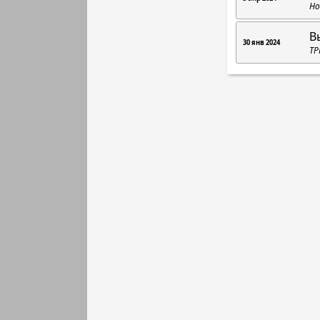
Но
В
30 янв 2024
ТР