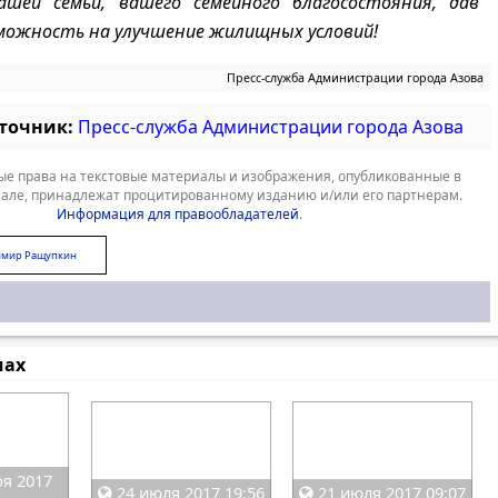
ашей семьи, вашего семейного благосостояния, дав
можность на улучшение жилищных условий!
Пресс-служба Администрации города Азова
сточник:
Пресс-служба Администрации города Азова
е права на текстовые материалы и изображения, опубликованные в
але, принадлежат процитированному изданию и/или его партнерам.
Информация для правообладателей
.
имир Ращупкин
мах
я 2017
24 июля 2017 19:56
21 июля 2017 09:07