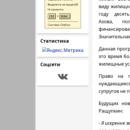
виду жилищны
году десят
Азова, по
финансиров
Значительная
Статистика
Данная прогр
это время бо
жилищные ус
Соцсети
Право на п
нуждающиеся
супругов не 
Будущих нов
Ращупкин:
- Я искренне