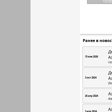
15:55
Ранее в ново
Д
А
15 янв 2026
ro
Д
А
3 окт 2024
Do
А
26 апр 2024
Аз
А
3 апр 2024