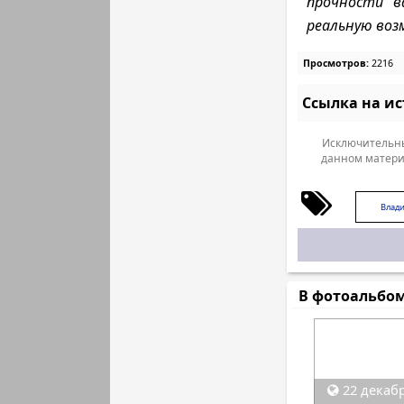
прочности в
реальную воз
Просмотров:
2216
Ссылка на и
Исключительны
данном матери
Влад
В фотоальбо
22 декабр